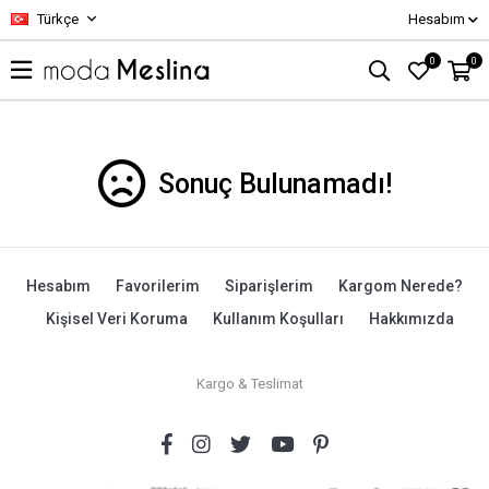
Türkçe
Hesabım
0
0
Sonuç Bulunamadı!
Hesabım
Favorilerim
Siparişlerim
Kargom Nerede?
Kişisel Veri Koruma
Kullanım Koşulları
Hakkımızda
Kargo & Teslimat