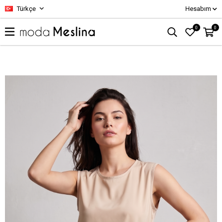
Türkçe
Hesabım
0
0