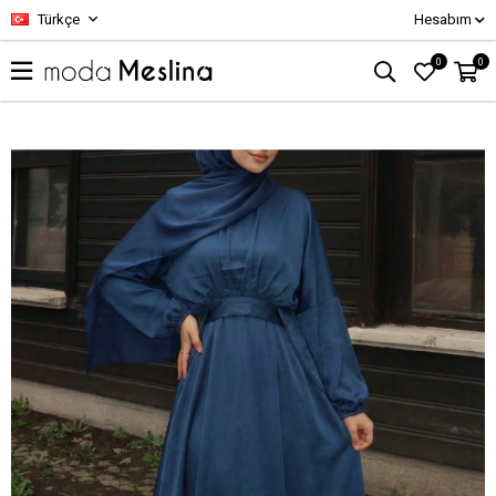
Türkçe
Hesabım
0
0