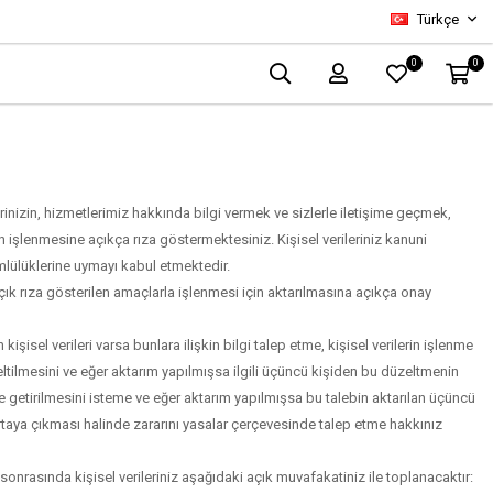
Türkçe
0
0
nizin, hizmetlerimiz hakkında bilgi vermek ve sizlerle iletişime geçmek,
an işlenmesine açıkça rıza göstermektesiniz. Kişisel verileriniz kanuni
lülüklerine uymayı kabul etmektedir.
açık rıza gösterilen amaçlarla işlenmesi için aktarılmasına açıkça onay
isel verileri varsa bunlara ilişkin bilgi talep etme, kişisel verilerin işlenme
üzeltilmesini ve eğer aktarım yapılmışsa ilgili üçüncü kişiden bu düzeltmenin
le getirilmesini isteme ve eğer aktarım yapılmışsa bu talebin aktarılan üçüncü
n ortaya çıkması halinde zararını yasalar çerçevesinde talep etme hakkınız
onrasında kişisel verileriniz aşağıdaki açık muvafakatiniz ile toplanacaktır: