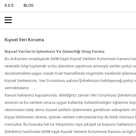
S.S.S
BLOG
Kişisel Veri Koruma
Kişisel Verilerin İşlenmesi Ve Güvenliği Onay Formu
Bu dokumanı onaylayarak 6698 Sayılı Kişisel Verilerin Korunması Kanunu’nun 
istatistiki bilgi toplamak ve bu işlemlerin yapılması amacıyla verileri yurtiç
düzenlemelere uygun olarak ticari teamüllerde öngörülen sürelerde işlenec
Kişisel Verilerinizin, Veri Sorumlusu şahsın/Şirketimizin belirleyeceği yurtiç
vermektesiniz.
Kanuni haklarınız kapsamında; dilediğiniz zaman Veri Sorumlusu Şirketimize başv
amacını ve bu verilerin amaca uygun kullanılıp kullanılmadığını öğrenme, kişise
istenmesini talep etme, kişisel verilerin işlenmesini gerektiren sebeplerin o
kişiye iletilmesini isteme, işlenen verilerin neticesinde kişi ile ilintili olu
mevcuttur. Bu hususta her tür iletişiminiz veya şikâyet ve başvuru haklarınız i
Şirketimiz tarafından 6698 sayılı Kişisel Verilerin Korunması Kanunu ve ilgi