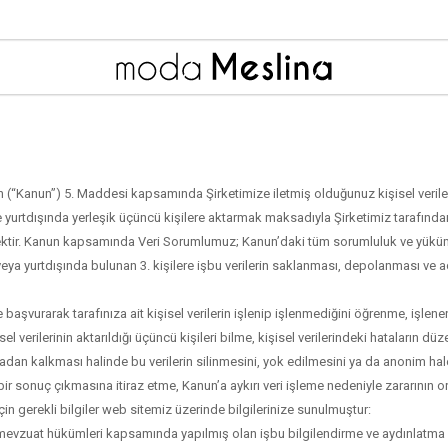
(“Kanun”) 5. Maddesi kapsamında Şirketimize iletmiş olduğunuz kişisel verileri
i ve yurtdışında yerleşik üçüncü kişilere aktarmak maksadıyla Şirketimiz tarafınd
ektir. Kanun kapsamında Veri Sorumlumuz; Kanun’daki tüm sorumluluk ve yüküm
i veya yurtdışında bulunan 3. kişilere işbu verilerin saklanması, depolanması ve 
urarak tarafınıza ait kişisel verilerin işlenip işlenmediğini öğrenme, işlenen kiş
l verilerinin aktarıldığı üçüncü kişileri bilme, kişisel verilerindeki hataların d
rtadan kalkması halinde bu verilerin silinmesini, yok edilmesini ya da anonim ha
msuz bir sonuç çıkmasına itiraz etme, Kanun’a aykırı veri işleme nedeniyle zararını
çin gerekli bilgiler web sitemiz üzerinde bilgilerinize sunulmuştur:
li mevzuat hükümleri kapsamında yapılmış olan işbu bilgilendirme ve aydınlatma s