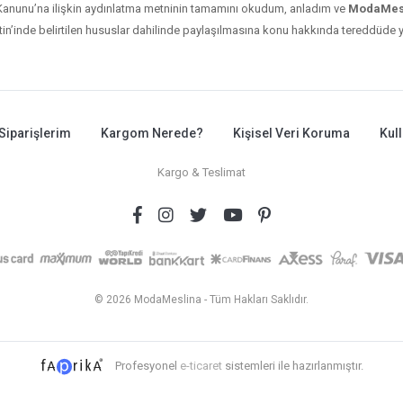
ı Kanunu’na ilişkin aydınlatma metninin tamamını okudum, anladım ve
ModaMesl
n’inde belirtilen hususlar dahilinde paylaşılmasına konu hakkında tereddüde ye
Siparişlerim
Kargom Nerede?
Kişisel Veri Koruma
Kul
Kargo & Teslimat
© 2026 ModaMeslina - Tüm Hakları Saklıdır.
Profesyonel
e-ticaret
sistemleri ile hazırlanmıştır.