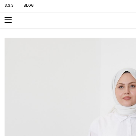
S.S.S
BLOG