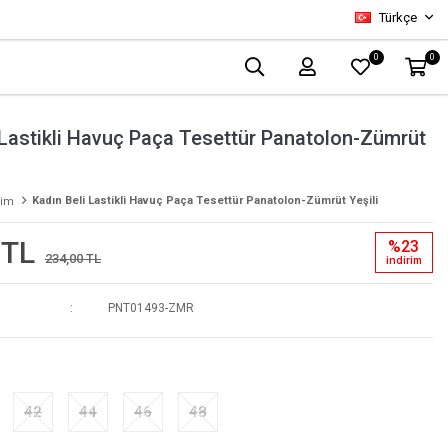
Türkçe
0
0
 Lastikli Havuç Paça Tesettür Panatolon-Zümrüt
Kadın Beli Lastikli Havuç Paça Tesettür Panatolon-Zümrüt Yeşili
yim
 TL
%23
234,00 TL
i̇ndi̇ri̇m
PNT01493-ZMR
42
44
46
48