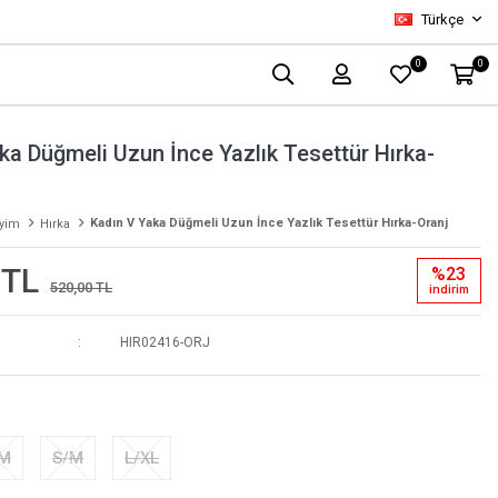
Türkçe
0
0
ka Düğmeli Uzun İnce Yazlık Tesettür Hırka-
Kadın V Yaka Düğmeli Uzun İnce Yazlık Tesettür Hırka-Oranj
iyim
Hırka
 TL
%23
520,00 TL
i̇ndi̇ri̇m
HIR02416-ORJ
-M
S/M
L/XL