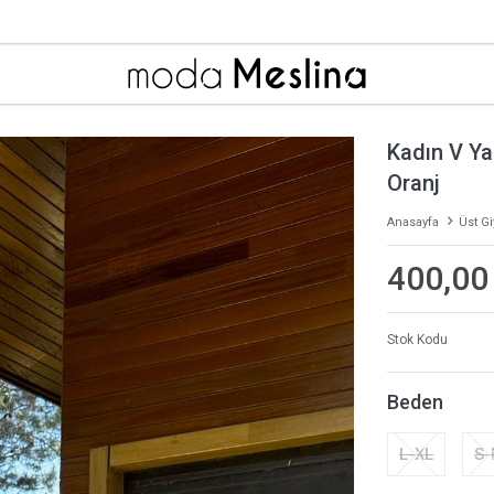
Kadın V Ya
Oranj
Anasayfa
Üst G
400,00
Stok Kodu
Beden
L-XL
S