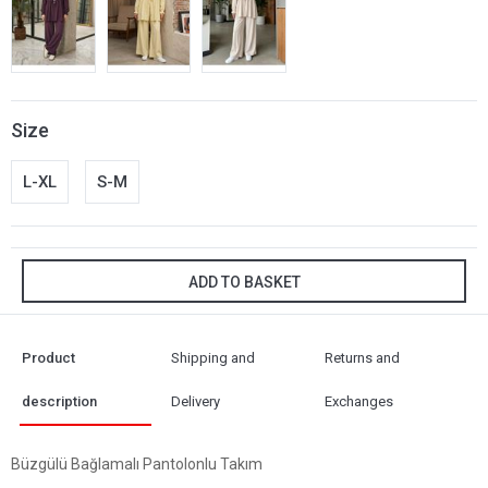
Size
L-XL
S-M
ADD TO BASKET
Product
Shipping and
Returns and
description
Delivery
Exchanges
Büzgülü Bağlamalı Pantolonlu Takım