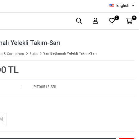
English
0
0
alı Yelekli Takım-Sarı
Yan Bağlamalı Yelekli Takım-Sarı
ts & Combines
Suits
00 TL
PİT00518-SRI
-M