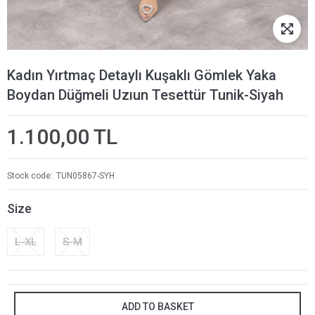
Kadın Yırtmaç Detaylı Kuşaklı Gömlek Yaka
Boydan Düğmeli Uzıun Tesettür Tunik-Siyah
1.100,00 TL
Stock code
TUN05867-SYH
Size
L-XL
S-M
ADD TO BASKET