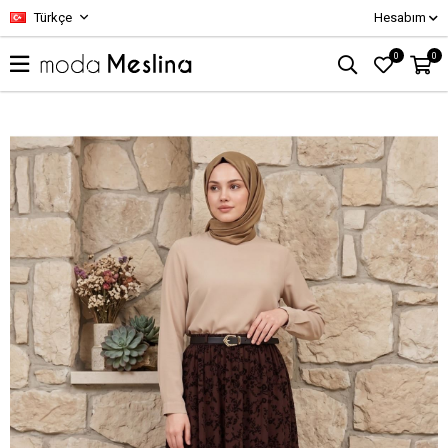
Türkçe
Hesabım
0
0