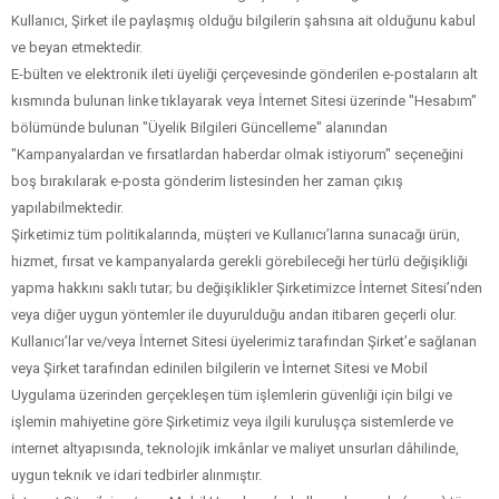
Kullanıcı, Şirket ile paylaşmış olduğu bilgilerin şahsına ait olduğunu kabul
ve beyan etmektedir.
E-bülten ve elektronik ileti üyeliği çerçevesinde gönderilen e-postaların alt
kısmında bulunan linke tıklayarak veya İnternet Sitesi üzerinde "Hesabım"
bölümünde bulunan "Üyelik Bilgileri Güncelleme" alanından
"Kampanyalardan ve fırsatlardan haberdar olmak istiyorum" seçeneğini
boş bırakılarak e-posta gönderim listesinden her zaman çıkış
yapılabilmektedir.
Şirketimiz tüm politikalarında, müşteri ve Kullanıcı’larına sunacağı ürün,
hizmet, fırsat ve kampanyalarda gerekli görebileceği her türlü değişikliği
yapma hakkını saklı tutar; bu değişiklikler Şirketimizce İnternet Sitesi’nden
veya diğer uygun yöntemler ile duyurulduğu andan itibaren geçerli olur.
Kullanıcı’lar ve/veya İnternet Sitesi üyelerimiz tarafından Şirket’e sağlanan
veya Şirket tarafından edinilen bilgilerin ve İnternet Sitesi ve Mobil
Uygulama üzerinden gerçekleşen tüm işlemlerin güvenliği için bilgi ve
işlemin mahiyetine göre Şirketimiz veya ilgili kuruluşça sistemlerde ve
internet altyapısında, teknolojik imkânlar ve maliyet unsurları dâhilinde,
uygun teknik ve idari tedbirler alınmıştır.