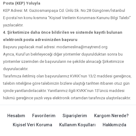
Posta (KEP) Yoluyla
KEP Adresi: M. Gaziosmanpaşa Cd. Ünlü Sk. No:28 Güngören/İstanbul
E-posta’nın konu kısmına “Kişisel Verilerin Korunması Kanunu Bilgi Talebi”
yazılacaktır.
4. Şirketimize daha önce bildirilen ve sistemde kayıtlı bulunan
elektronik posta adresinizden başvuru
Başvuru yapılacak mail adresi: modameslina@maytrend.org
Ayrıca, Kurul’un belirleyeceği diğer yöntemler duyurulduktan sonra bu
yöntemler üzerinden de başvuruların ne şekilde alınacağı Şirketimizce
duyurulacaktır.
Tarafımıza iletilmiş olan başvurularınız KVKK’nun 13/2 maddesi gereğince,
talebin niteliğine göre talebinizin bizlere ulaştığı tarihten itibaren otuz gün
içinde yanıtlandırılacaktır. Yanıtlarımız ilgili KVKK’nun 13’üncü maddesi
hükmü gereğince yazılı veya elektronik ortamdan tarafınıza ulaştırılacaktır.
Hesabım
Favorilerim
Siparişlerim
Kargom Nerede?
Kişisel Veri Koruma
Kullanım Koşulları
Hakkımızda