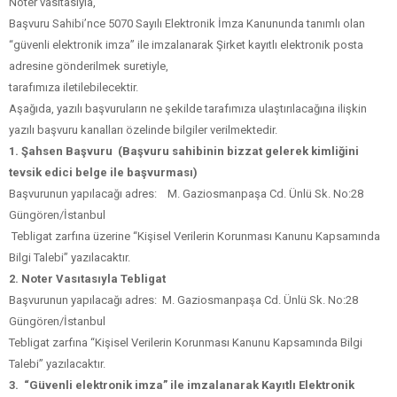
Noter vasıtasıyla,
Başvuru Sahibi’nce 5070 Sayılı Elektronik İmza Kanununda tanımlı olan
“güvenli elektronik imza” ile imzalanarak Şirket kayıtlı elektronik posta
adresine gönderilmek suretiyle,
tarafımıza iletilebilecektir.
Aşağıda, yazılı başvuruların ne şekilde tarafımıza ulaştırılacağına ilişkin
yazılı başvuru kanalları özelinde bilgiler verilmektedir.
1. Şahsen Başvuru (Başvuru sahibinin bizzat gelerek kimliğini
tevsik edici belge ile başvurması)
Başvurunun yapılacağı adres: M. Gaziosmanpaşa Cd. Ünlü Sk. No:28
Güngören/İstanbul
Tebligat zarfına üzerine “Kişisel Verilerin Korunması Kanunu Kapsamında
Bilgi Talebi” yazılacaktır.
2. Noter Vasıtasıyla Tebligat
Başvurunun yapılacağı adres: M. Gaziosmanpaşa Cd. Ünlü Sk. No:28
Güngören/İstanbul
Tebligat zarfına “Kişisel Verilerin Korunması Kanunu Kapsamında Bilgi
Talebi” yazılacaktır.
3.
“Güvenli elektronik imza” ile imzalanarak Kayıtlı Elektronik