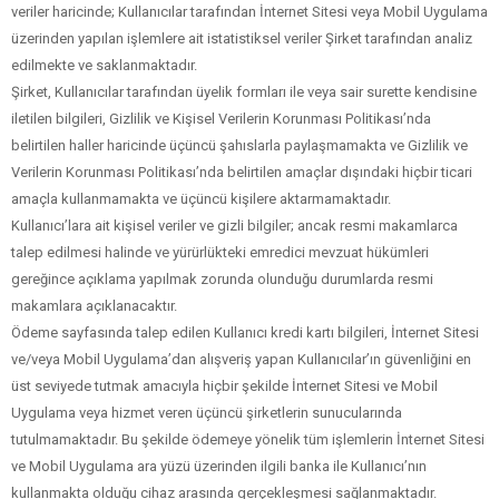
veriler haricinde; Kullanıcılar tarafından İnternet Sitesi veya Mobil Uygulama
üzerinden yapılan işlemlere ait istatistiksel veriler Şirket tarafından analiz
edilmekte ve saklanmaktadır.
Şirket, Kullanıcılar tarafından üyelik formları ile veya sair surette kendisine
iletilen bilgileri, Gizlilik ve Kişisel Verilerin Korunması Politikası’nda
belirtilen haller haricinde üçüncü şahıslarla paylaşmamakta ve Gizlilik ve
Verilerin Korunması Politikası’nda belirtilen amaçlar dışındaki hiçbir ticari
amaçla kullanmamakta ve üçüncü kişilere aktarmamaktadır.
Kullanıcı’lara ait kişisel veriler ve gizli bilgiler; ancak resmi makamlarca
talep edilmesi halinde ve yürürlükteki emredici mevzuat hükümleri
gereğince açıklama yapılmak zorunda olunduğu durumlarda resmi
makamlara açıklanacaktır.
Ödeme sayfasında talep edilen Kullanıcı kredi kartı bilgileri, İnternet Sitesi
ve/veya Mobil Uygulama’dan alışveriş yapan Kullanıcılar’ın güvenliğini en
üst seviyede tutmak amacıyla hiçbir şekilde İnternet Sitesi ve Mobil
Uygulama veya hizmet veren üçüncü şirketlerin sunucularında
tutulmamaktadır. Bu şekilde ödemeye yönelik tüm işlemlerin İnternet Sitesi
ve Mobil Uygulama ara yüzü üzerinden ilgili banka ile Kullanıcı’nın
kullanmakta olduğu cihaz arasında gerçekleşmesi sağlanmaktadır.