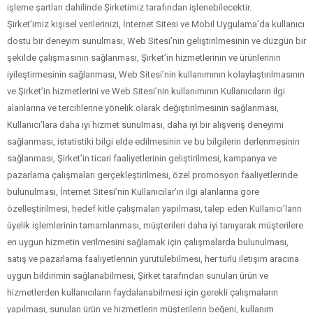
işleme şartları dahilinde Şirketimiz tarafından işlenebilecektir.
Şirket’imiz kişisel verilerinizi, İnternet Sitesi ve Mobil Uygulama’da kullanıcı
dostu bir deneyim sunulması, Web Sitesi’nin geliştirilmesinin ve düzgün bir
şekilde çalışmasının sağlanması, Şirket’in hizmetlerinin ve ürünlerinin
iyileştirmesinin sağlanması, Web Sitesi’nin kullanımının kolaylaştırılmasının
ve Şirket’in hizmetlerini ve Web Sitesi’nin kullanımının Kullanıcıların ilgi
alanlarına ve tercihlerine yönelik olarak değiştirilmesinin sağlanması,
Kullanıcı’lara daha iyi hizmet sunulması, daha iyi bir alışveriş deneyimi
sağlanması, istatistiki bilgi elde edilmesinin ve bu bilgilerin derlenmesinin
sağlanması, Şirket’in ticari faaliyetlerinin geliştirilmesi, kampanya ve
pazarlama çalışmaları gerçekleştirilmesi, özel promosyon faaliyetlerinde
bulunulması, İnternet Sitesi’nin Kullanıcılar’ın ilgi alanlarına göre
özelleştirilmesi, hedef kitle çalışmaları yapılması, talep eden Kullanıcı’ların
üyelik işlemlerinin tamamlanması, müşterileri daha iyi tanıyarak müşterilere
en uygun hizmetin verilmesini sağlamak için çalışmalarda bulunulması,
satış ve pazarlama faaliyetlerinin yürütülebilmesi, her türlü iletişim aracına
uygun bildirimin sağlanabilmesi, Şirket tarafından sunulan ürün ve
hizmetlerden kullanıcıların faydalanabilmesi için gerekli çalışmaların
yapılması, sunulan ürün ve hizmetlerin müşterilerin beğeni, kullanım