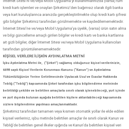
İnternet Sitesi’ni ve/veya Mobil Uygulama’yı kullanımlarınızda (varsa) tüm
kredi kartı işlemleri ve onayları Şirketimiz'den bağımsız olarak ilgili banka
veya kart kuruluşlarınca aranızda gerçekleştirilmekte olup kredi kartı şifresi
gibi bilgiler Şirketimiz tarafından görülmemekte ve kaydedilememektedir.
İnternet Sitesi’ne ve/veya Mobil Uygulama’ya üyelik, (varsa) ürün satın alma
ve bilgi güncelleme amaçlı girilen bilgiler ve kredi kartı ve banka kartlarına
ait gizli bilgiler, diğer İnternet Sitesi ve/veya Mobil Uygulama kullanıcıları
tarafından görüntülenememektedir.
KİŞİSEL VERİLERE İLİŞKİN AYDINLATMA METNİ
İşbu Aydınlatma Metni ile, (“Şirket”) sağlamış olduğunuz kişisel verilerinizin,
6698 sayılı Kişisel Verilerin Korunması Kanunu (“Kanun”) ve Aydınlatma
Yükümlülüğünün Yerine Getirilmesinde Uyulacak Usul ve Esaslar Hakkında
Tebliğ (“Tebliğ”) kapsamında Şirket tarafından işbu bilgilendirme metninde
belirtildiği şekilde ve belirtilen amaçlarla sınırlı olarak işlenebileceği, yurt içinde
ve yurt dışında bulunan aşağıda belirtilen kişilere aktarılabileceği kapsamında
sizlere bilgilendirme yapılması amaçlanmaktadır.
Şirketimiz tarafından tamamen veya kısmen otomatik yollar ile elde edilen
kişisel verileriniz, işbu metinde belirtilen amaçlar ile sınırlı olarak Kanun ve
Tebliğ’de belirtilen genel ilkeler ışığında ve Kanun’da belirtilen kişisel veri