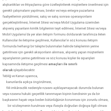
alışkanlıkları ve ihtiyaçlarına göre özelleştirilerek müşterilere önerilmesi için
gerekli çalışmaların yapılması, birebir ve/veya entegre pazarlama
faaliyetlerinin yürütülmesi, satış ve satış sonrası operasyonların
gerçekleştirilmesi, İnternet Sitesi ve/veya Mobil Uygulama üzerinden
alışveriş yapanların kimlik bilgilerinin teyit edilmesi, İnternet Sitesi ve/veya
Mobil Uygulama’da yer alan iletişim formunu doldurarak tarafımıza ileten
Kullanıcılar ile iletişime geçilmesi, Kullanıcılar’ın söz konusu iletişim
formunda herhangi bir talepte bulunmaları halinde taleplerinin yerine
getirilmesi için gerekli aksiyonların alınması, alışveriş yapan müşterilerin
siparişlerinin yerine getirilmesi ve söz konusu kişiler ile siparişleri
kapsamında iletişime geçilmesi
amaçları ile sınırlı
olarak
işleyebilecektir.
Tebliğ ve Kanun uyarınca,
kanunlarda açıkça öngörülmesi,
fiili imkânsızlık nedeniyle rızasını açıklayamayacak durumda bulunan
veya rızasına hukuki geçerlilik tanınmayan kişinin kendisinin ya da bir
başkasının hayatı veya beden bütünlüğünün korunması için zorunlu olması,
bir sözleşmenin kurulması veya ifasıyla doğrudan doğruya ilgili olması