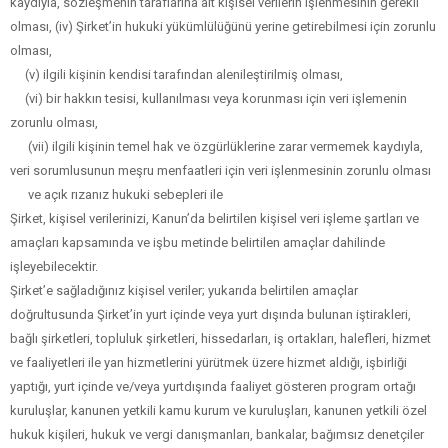
kaydıyla, sözleşmenin taraflarına ait kişisel verilerin işlenmesinin gerekli
olması, (iv) Şirket’in hukuki yükümlülüğünü yerine getirebilmesi için zorunlu
olması,
(v) ilgili kişinin kendisi tarafından alenileştirilmiş olması,
(vi) bir hakkın tesisi, kullanılması veya korunması için veri işlemenin
zorunlu olması,
(vii) ilgili kişinin temel hak ve özgürlüklerine zarar vermemek kaydıyla,
veri sorumlusunun meşru menfaatleri için veri işlenmesinin zorunlu olması
ve açık rızanız hukuki sebepleri ile
Şirket, kişisel verilerinizi, Kanun’da belirtilen kişisel veri işleme şartları ve
amaçları kapsamında ve işbu metinde belirtilen amaçlar dahilinde
işleyebilecektir.
Şirket’e sağladığınız kişisel veriler; yukarıda belirtilen amaçlar
doğrultusunda Şirket’in yurt içinde veya yurt dışında bulunan iştirakleri,
bağlı şirketleri, topluluk şirketleri, hissedarları, iş ortakları, halefleri, hizmet
ve faaliyetleri ile yan hizmetlerini yürütmek üzere hizmet aldığı, işbirliği
yaptığı, yurt içinde ve/veya yurtdışında faaliyet gösteren program ortağı
kuruluşlar, kanunen yetkili kamu kurum ve kuruluşları, kanunen yetkili özel
hukuk kişileri, hukuk ve vergi danışmanları, bankalar, bağımsız denetçiler