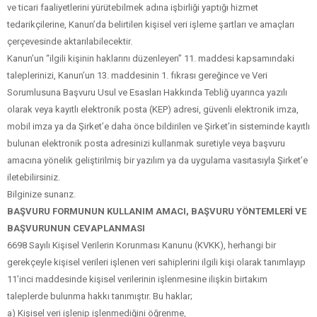
ve ticari faaliyetlerini yürütebilmek adına işbirliği yaptığı hizmet
tedarikçilerine, Kanun’da belirtilen kişisel veri işleme şartları ve amaçları
çerçevesinde aktarılabilecektir.
Kanun’un “ilgili kişinin haklarını düzenleyen” 11. maddesi kapsamındaki
taleplerinizi, Kanun’un 13. maddesinin 1. fıkrası gereğince ve Veri
Sorumlusuna Başvuru Usul ve Esasları Hakkında Tebliğ uyarınca yazılı
olarak veya kayıtlı elektronik posta (KEP) adresi, güvenli elektronik imza,
mobil imza ya da Şirket’e daha önce bildirilen ve Şirket’in sisteminde kayıtlı
bulunan elektronik posta adresinizi kullanmak suretiyle veya başvuru
amacına yönelik geliştirilmiş bir yazılım ya da uygulama vasıtasıyla Şirket’e
iletebilirsiniz.
Bilginize sunarız.
BAŞVURU FORMUNUN KULLANIM AMACI, BAŞVURU YÖNTEMLERİ VE
BAŞVURUNUN CEVAPLANMASI
6698 Sayılı Kişisel Verilerin Korunması Kanunu (KVKK), herhangi bir
gerekçeyle kişisel verileri işlenen veri sahiplerini ilgili kişi olarak tanımlayıp
11’inci maddesinde kişisel verilerinin işlenmesine ilişkin birtakım
taleplerde bulunma hakkı tanımıştır. Bu haklar;
a) Kişisel veri işlenip işlenmediğini öğrenme,