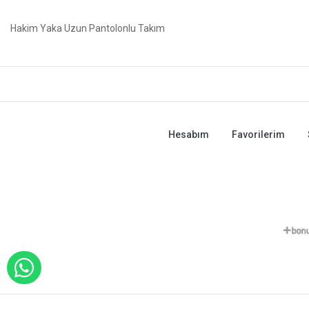
Hakim Yaka Uzun Pantolonlu Takım
Hesabım
Favorilerim
WHATSAPP İLE SİPARİŞ VER