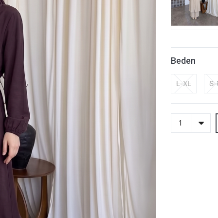
Beden
L-XL
S