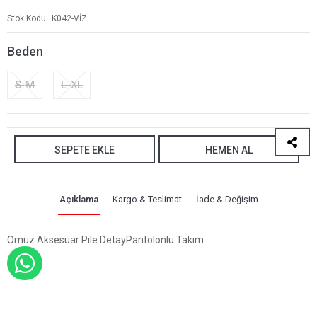
Stok Kodu
K042-VİZ
Beden
S-M
L-XL
SEPETE EKLE
HEMEN AL
Açıklama
Kargo & Teslimat
İade & Değişim
Omuz Aksesuar Pile DetayPantolonlu Takım
WHATSAPP İLE SİPARİŞ VER