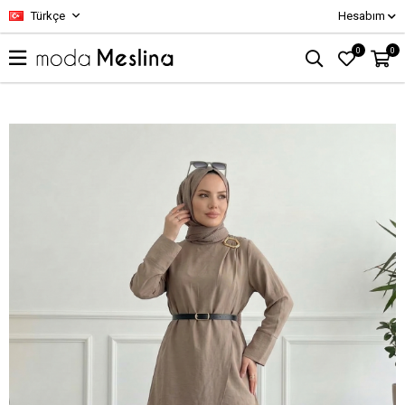
Türkçe
Hesabım
0
0