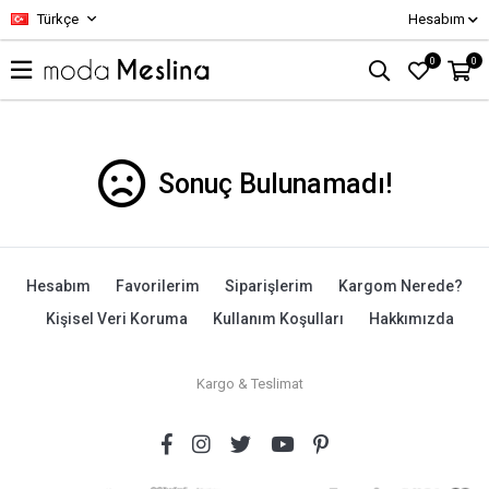
Türkçe
Hesabım
0
0
Sonuç Bulunamadı!
Hesabım
Favorilerim
Siparişlerim
Kargom Nerede?
Kişisel Veri Koruma
Kullanım Koşulları
Hakkımızda
Kargo & Teslimat