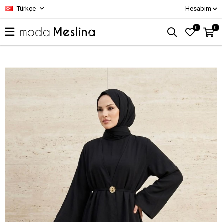
Türkçe
Hesabım
0
0