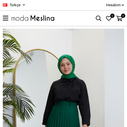
Türkçe
Hesabım
0
0