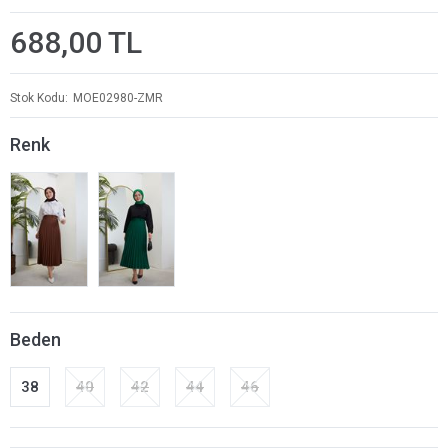
688,00 TL
Stok Kodu
MOE02980-ZMR
Renk
Beden
38
40
42
44
46