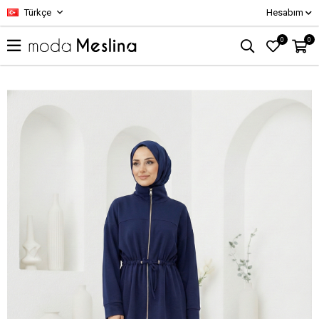
Türkçe
Hesabım
0
0