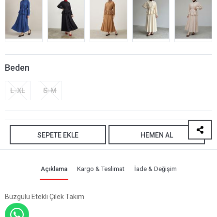
Beden
L-XL
S-M
SEPETE EKLE
HEMEN AL
Açıklama
Kargo & Teslimat
İade & Değişim
Büzgülü Etekli Çilek Takım
WHATSAPP İLE SİPARİŞ VER