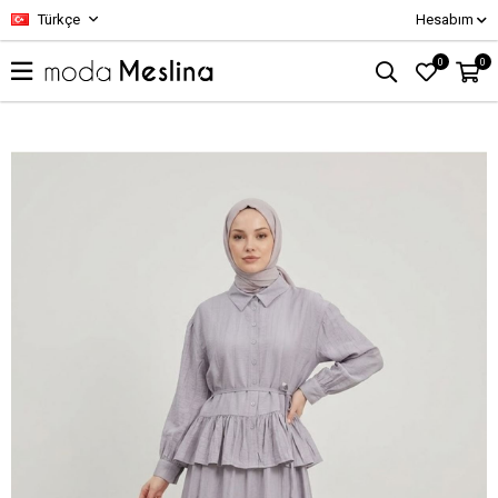
Türkçe
Hesabım
0
0