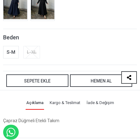
Beden
S-M
L-XL
SEPETE EKLE
HEMEN AL
Açıklama
Kargo & Teslimat
İade & Değişim
Çapraz Düğmeli Etekli Takım
WHATSAPP İLE SİPARİŞ VER