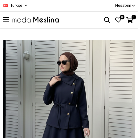
Türkçe
Hesabım
0
0