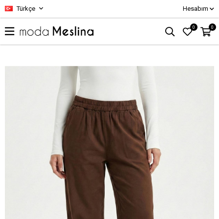
Türkçe
Hesabım
0
0