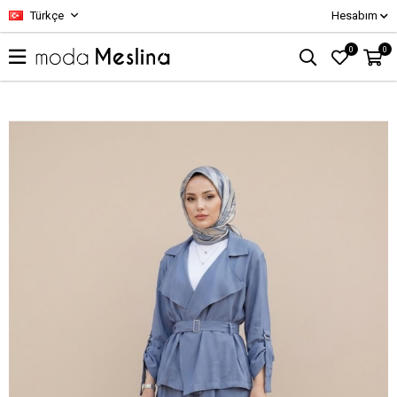
Türkçe
Hesabım
0
0