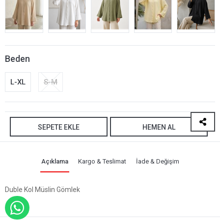
Beden
L-XL
S-M
SEPETE EKLE
HEMEN AL
Açıklama
Kargo & Teslimat
İade & Değişim
Duble Kol Müslin Gömlek
WHATSAPP İLE SİPARİŞ VER