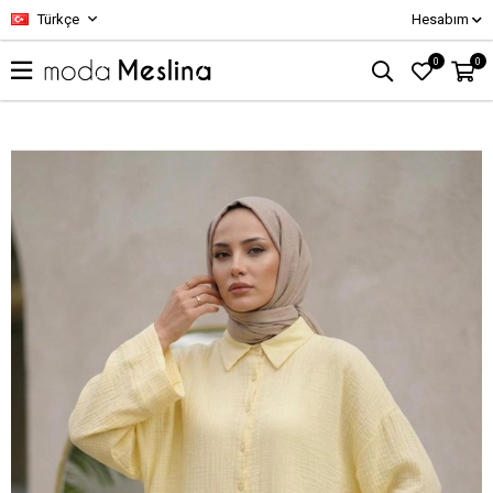
Türkçe
Hesabım
0
0