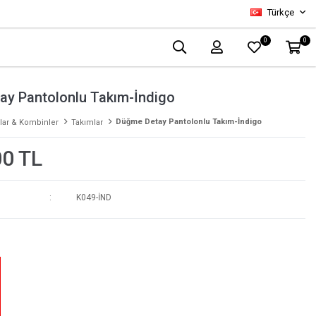
Türkçe
0
0
ay Pantolonlu Takım-İndigo
Düğme Detay Pantolonlu Takım-İndigo
lar & Kombinler
Takımlar
00 TL
K049-İND