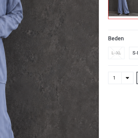
Beden
L-XL
S