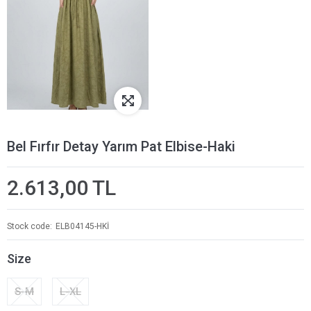
Bel Fırfır Detay Yarım Pat Elbise-Haki
2.613,00 TL
Stock code
ELB04145-HKİ
Size
S-M
L-XL