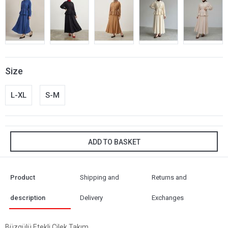
Size
L-XL
S-M
ADD TO BASKET
Product
Shipping and
Returns and
description
Delivery
Exchanges
Büzgülü Etekli Çilek Takım