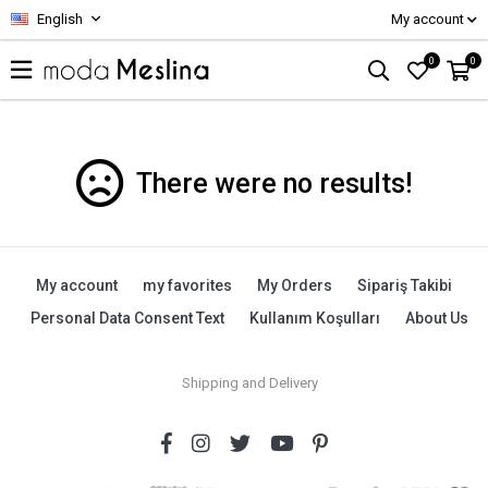
English
My account
0
0
There were no results!
My account
my favorites
My Orders
Sipariş Takibi
Personal Data Consent Text
Kullanım Koşulları
About Us
Shipping and Delivery