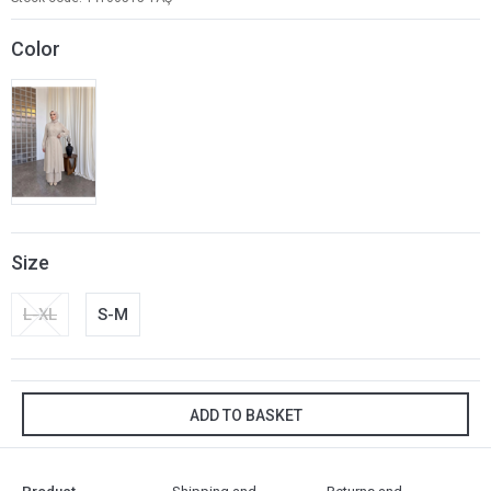
Color
Size
L-XL
S-M
ADD TO BASKET