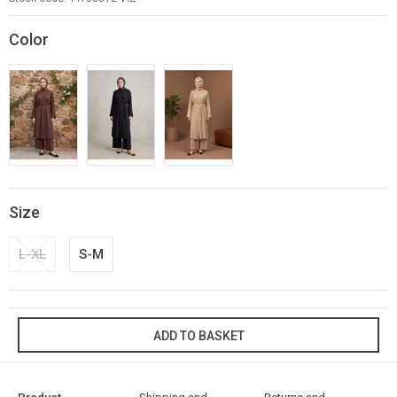
Color
Size
L-XL
S-M
ADD TO BASKET