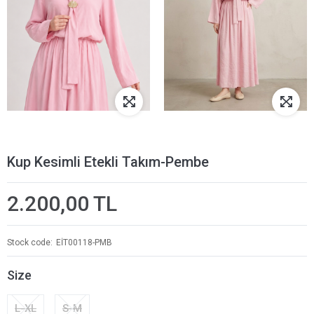
Kup Kesimli Etekli Takım-Pembe
2.200,00 TL
Stock code
EİT00118-PMB
Size
L-XL
S-M