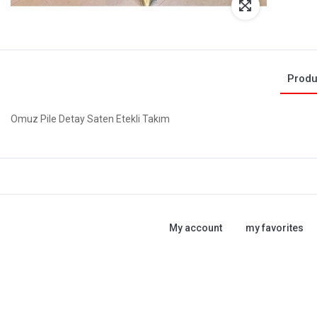
Produ
Omuz Pile Detay Saten Etekli Takım
My account
my favorites