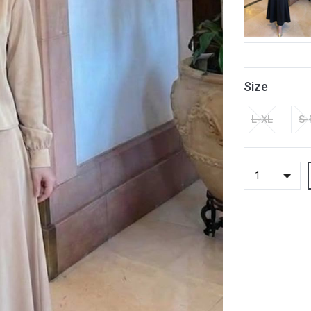
Size
L-XL
S