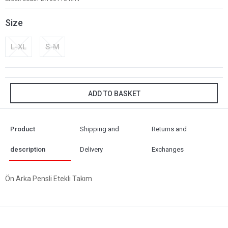
Size
L-XL
S-M
ADD TO BASKET
Product
Shipping and
Returns and
description
Delivery
Exchanges
Ön Arka Pensli Etekli Takım