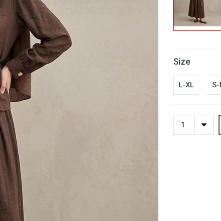
Size
L-XL
S