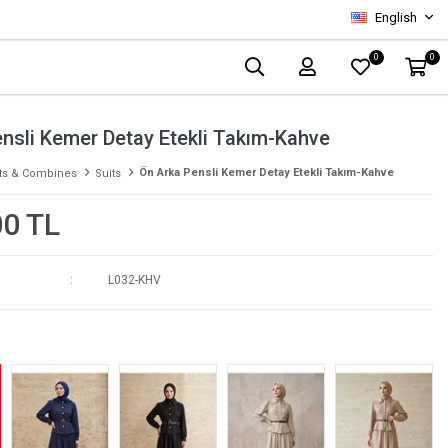
English
0
0
nsli Kemer Detay Etekli Takım-Kahve
Ön Arka Pensli Kemer Detay Etekli Takım-Kahve
ts & Combines
Suits
00 TL
L032-KHV