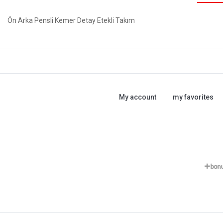
Ön Arka Pensli Kemer Detay Etekli Takım
My account
my favorites