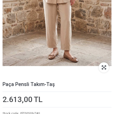
Paça Pensli Takım-Taş
2.613,00 TL
Stock code
PİT00509-TAŞ