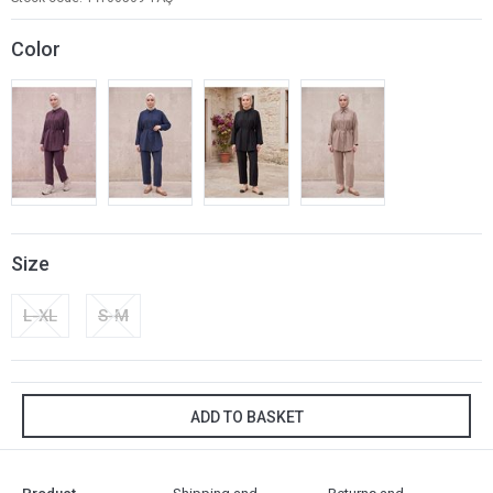
Color
Size
L-XL
S-M
ADD TO BASKET