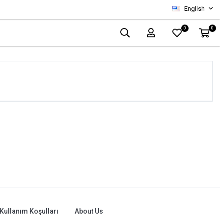
English
0
0
Kullanım Koşulları
About Us