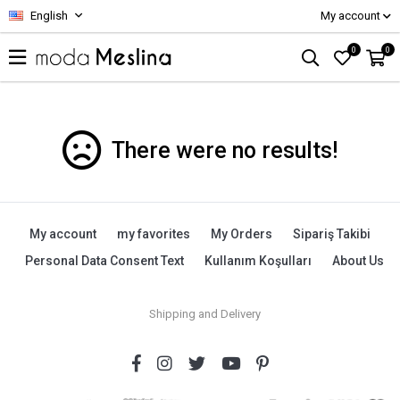
English
My account
0
0
There were no results!
My account
my favorites
My Orders
Sipariş Takibi
Personal Data Consent Text
Kullanım Koşulları
About Us
Shipping and Delivery