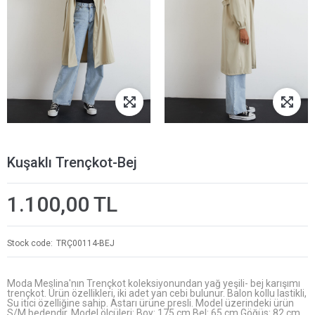
Kuşaklı Trençkot-Bej
1.100,00 TL
Stock code
TRÇ00114-BEJ
Moda Meslina'nın Trençkot koleksiyonundan yağ yeşili- bej karışımı
trençkot. Ürün özellikleri, iki adet yan cebi bulunur. Balon kollu lastikli,
Su itici özelliğine sahip. Astarı ürüne presli. Model üzerindeki ürün
S/M bedendir. Model ölçüleri: Boy: 175 cm Bel: 65 cm Göğüs: 82 cm