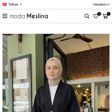
Türkçe
Hesabım
0
0