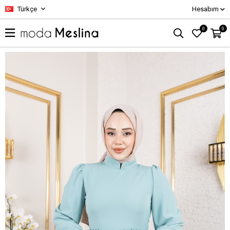
Türkçe
Hesabım
0
0