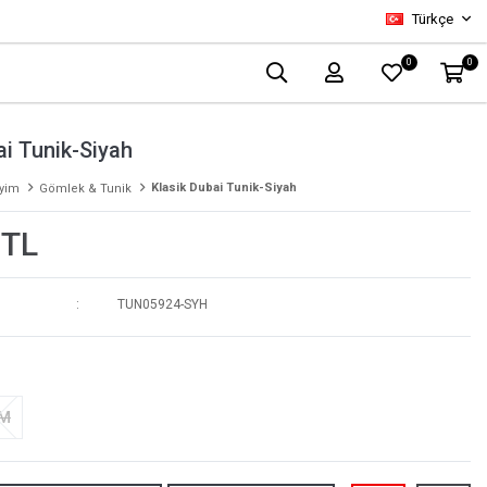
Türkçe
0
0
ai Tunik-Siyah
Klasik Dubai Tunik-Siyah
iyim
Gömlek & Tunik
 TL
TUN05924-SYH
-M