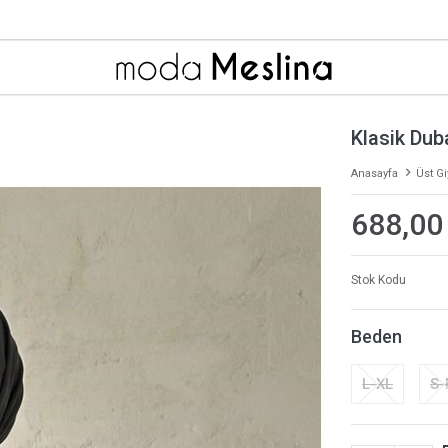
Klasik Dub
Anasayfa
Üst G
688,00
Stok Kodu
Beden
L-XL
S