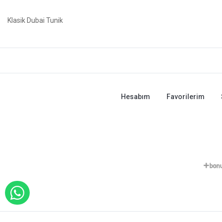
Klasik Dubai Tunik
Hesabım
Favorilerim
WHATSAPP İLE SİPARİŞ VER