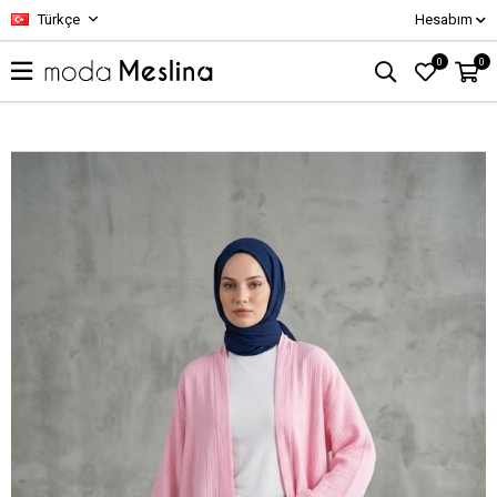
Türkçe
Hesabım
0
0