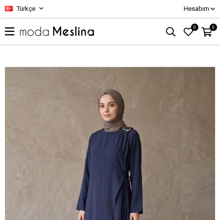
Türkçe
Hesabım
0
0