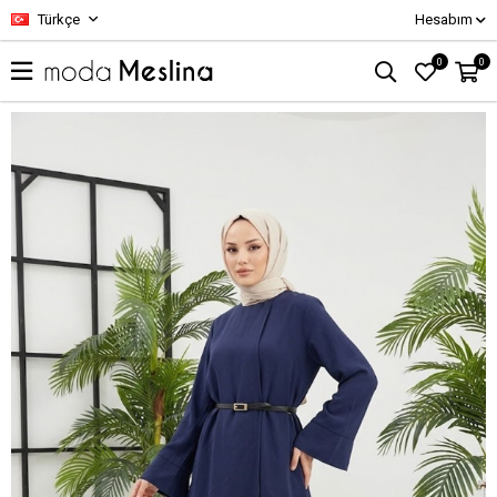
Türkçe
Hesabım
0
0