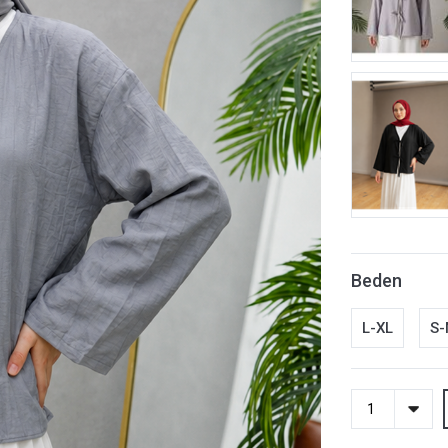
Beden
L-XL
S