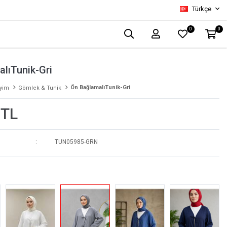
Türkçe
0
0
lıTunik-Gri
Ön BağlamalıTunik-Gri
iyim
Gömlek & Tunik
 TL
TUN05985-GRN