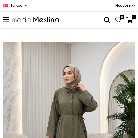
Türkçe
Hesabım
0
0