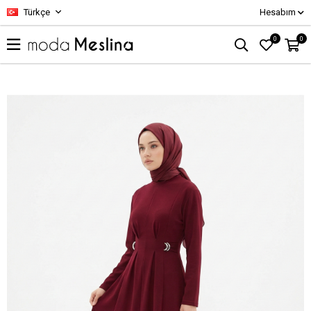
Türkçe
Hesabım
0
0