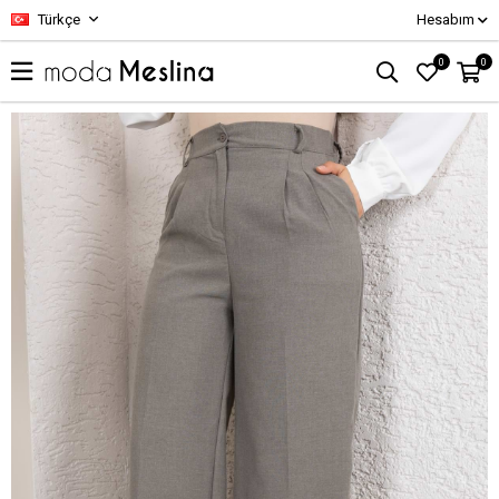
Türkçe
Hesabım
0
0