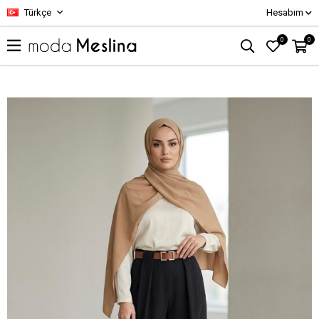
Türkçe
Hesabım
0
0