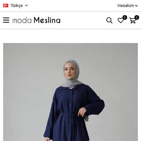
Türkçe
Hesabım
0
0