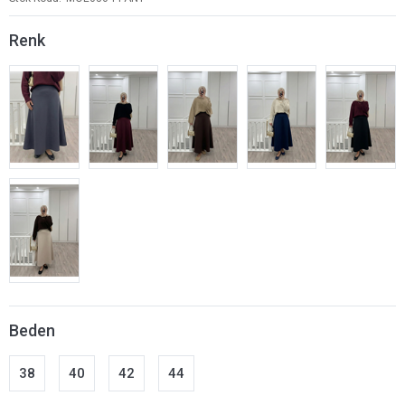
Renk
Beden
38
40
42
44