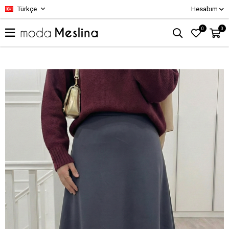
Türkçe
Hesabım
0
0