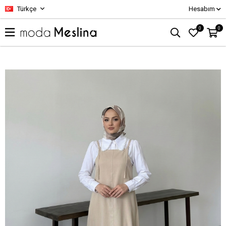
Türkçe
Hesabım
0
0